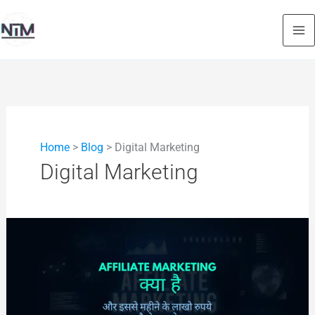
Skip
to
content
Home
>
Blog
>
Digital Marketing
Digital Marketing