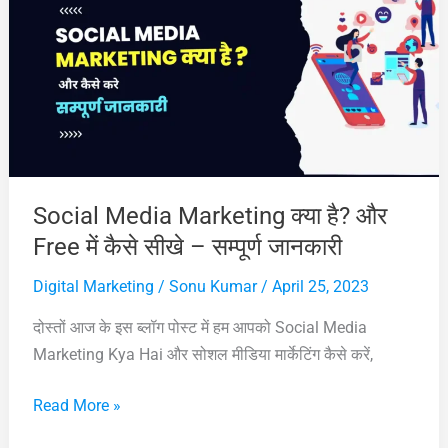
इससे
पैसे
कैसे
कमाए
–
सम्पूर्ण
जानकारी
Social Media Marketing क्या है? और
Free में कैसे सीखे – सम्पूर्ण जानकारी
Digital Marketing
/
Sonu Kumar
/
April 25, 2023
दोस्तों आज के इस ब्लॉग पोस्ट में हम आपको Social Media
Marketing Kya Hai और सोशल मीडिया मार्केटिंग कैसे करें,
Social
Read More »
Media