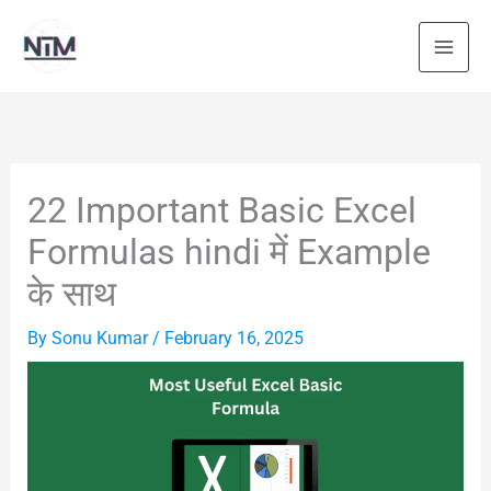
Skip
to
content
22 Important Basic Excel
Formulas hindi में Example
के साथ
By
Sonu Kumar
/
February 16, 2025